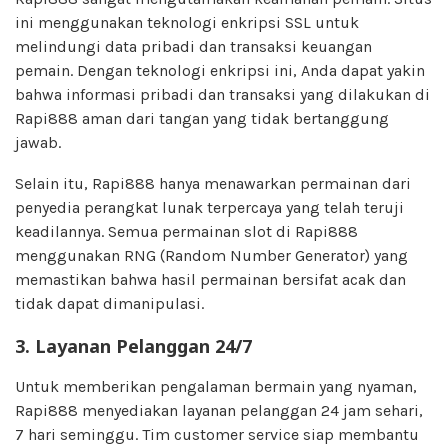
ini menggunakan teknologi enkripsi SSL untuk
melindungi data pribadi dan transaksi keuangan
pemain. Dengan teknologi enkripsi ini, Anda dapat yakin
bahwa informasi pribadi dan transaksi yang dilakukan di
Rapi888 aman dari tangan yang tidak bertanggung
jawab.
Selain itu, Rapi888 hanya menawarkan permainan dari
penyedia perangkat lunak terpercaya yang telah teruji
keadilannya. Semua permainan slot di Rapi888
menggunakan RNG (Random Number Generator) yang
memastikan bahwa hasil permainan bersifat acak dan
tidak dapat dimanipulasi.
3. Layanan Pelanggan 24/7
Untuk memberikan pengalaman bermain yang nyaman,
Rapi888 menyediakan layanan pelanggan 24 jam sehari,
7 hari seminggu. Tim customer service siap membantu