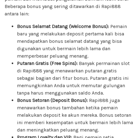
Beberapa bonus yang sering ditawarkan di Rapi888
antara lain:
Bonus Selamat Datang (Welcome Bonus):
Pemain
baru yang melakukan deposit pertama kali bisa
mendapatkan bonus selamat datang yang bisa
digunakan untuk bermain lebih lama dan
memperbesar peluang menang.
Putaran Gratis (Free Spins):
Banyak permainan slot
di Rapi888 yang menawarkan putaran gratis
sebagai bagian dari fitur bonus. Putaran gratis ini
memungkinkan Anda untuk memutar gulungan
tanpa harus menggunakan saldo Anda.
Bonus Setoran (Deposit Bonus):
Rapi888 juga
menawarkan bonus tambahan ketika pemain
melakukan deposit ke akun mereka. Bonus setoran
ini memberi kesempatan untuk bermain lebih lama
dan meningkatkan peluang menang.
Program Loyalty dan VIP:
Bagi pemain setia,