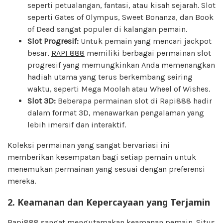
seperti petualangan, fantasi, atau kisah sejarah. Slot
seperti Gates of Olympus, Sweet Bonanza, dan Book
of Dead sangat populer di kalangan pemain.
Slot Progresif:
Untuk pemain yang mencari jackpot
besar,
RAPI 888
memiliki berbagai permainan slot
progresif yang memungkinkan Anda memenangkan
hadiah utama yang terus berkembang seiring
waktu, seperti Mega Moolah atau Wheel of Wishes.
Slot 3D:
Beberapa permainan slot di Rapi888 hadir
dalam format 3D, menawarkan pengalaman yang
lebih imersif dan interaktif.
Koleksi permainan yang sangat bervariasi ini
memberikan kesempatan bagi setiap pemain untuk
menemukan permainan yang sesuai dengan preferensi
mereka.
2. Keamanan dan Kepercayaan yang Terjamin
Rapi888 sangat mengutamakan keamanan pemain. Situs