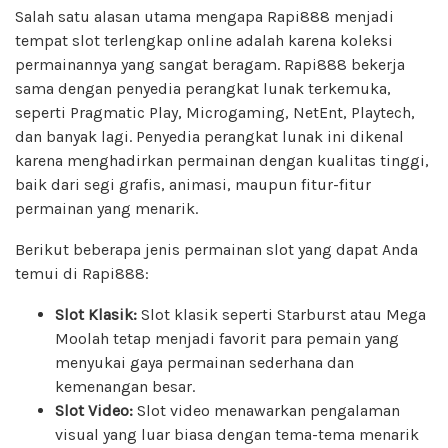
Salah satu alasan utama mengapa Rapi888 menjadi
tempat slot terlengkap online adalah karena koleksi
permainannya yang sangat beragam. Rapi888 bekerja
sama dengan penyedia perangkat lunak terkemuka,
seperti Pragmatic Play, Microgaming, NetEnt, Playtech,
dan banyak lagi. Penyedia perangkat lunak ini dikenal
karena menghadirkan permainan dengan kualitas tinggi,
baik dari segi grafis, animasi, maupun fitur-fitur
permainan yang menarik.
Berikut beberapa jenis permainan slot yang dapat Anda
temui di Rapi888:
Slot Klasik:
Slot klasik seperti Starburst atau Mega
Moolah tetap menjadi favorit para pemain yang
menyukai gaya permainan sederhana dan
kemenangan besar.
Slot Video:
Slot video menawarkan pengalaman
visual yang luar biasa dengan tema-tema menarik