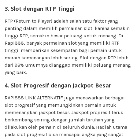
3. Slot dengan RTP Tinggi
RTP (Return to Player) adalah salah satu faktor yang
penting dalam memilih permainan slot, karena semakin
tinggi RTP, semakin besar peluang untuk menang. Di
Rapi888, banyak permainan slot yang memiliki RTP
tinggi, memberikan kesempatan bagi pemain untuk
meraih kemenangan lebih sering. Slot dengan RTP lebih
dari 96% umumnya dianggap memiliki peluang menang
yang baik.
4. Slot Progresif dengan Jackpot Besar
RAPI888 LINK ALTERNATIF
juga menawarkan berbagai
slot progresif yang memungkinkan pemain untuk
memenangkan jackpot besar. Jackpot progresif terus
berkembang seiring dengan jumlah taruhan yang
dilakukan oleh pemain di seluruh dunia. Hadiah utama
pada slot progresif bisa mencapai angka yang sangat