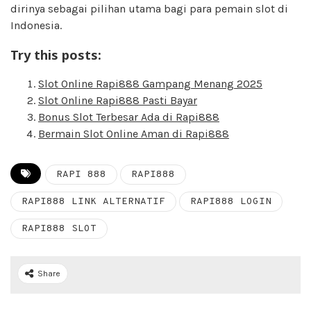
dirinya sebagai pilihan utama bagi para pemain slot di
Indonesia.
Try this posts:
Slot Online Rapi888 Gampang Menang 2025
Slot Online Rapi888 Pasti Bayar
Bonus Slot Terbesar Ada di Rapi888
Bermain Slot Online Aman di Rapi888
RAPI 888
RAPI888
RAPI888 LINK ALTERNATIF
RAPI888 LOGIN
RAPI888 SLOT
Share