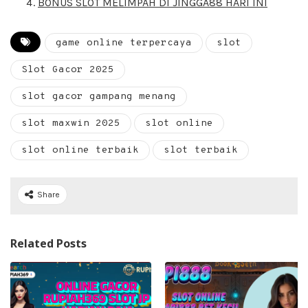
BONUS SLOT MELIMPAH DI JINGGA88 HARI INI
game online terpercaya
slot
Slot Gacor 2025
slot gacor gampang menang
slot maxwin 2025
slot online
slot online terbaik
slot terbaik
Share
Related Posts