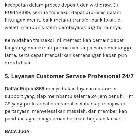
kecepatan dalam proses deposit dan withdraw. Di
RUPIAH369, semua transaksi dapat diproses dalam
hitungan menit, baik melalui transfer bank lokal, e-
wallet, maupun sistem pembayaran digital lainnya.
Kemudahan transaksi ini memastikan pemain dapat
langsung menikmati permainan tanpa harus menunggu
lama, serta cepat mencairkan kemenangan kapan pun
dibutuhkan.
5. Layanan Customer Service Profesional 24/7
Daftar Rupiah369
menyediakan layanan customer
support yang siap membantu selama 24 jam penuh. Tim
CS yang profesional dan ramah selalu siap menjawab
pertanyaan, menyelesaikan masalah, dan memberikan
panduan agar pengalaman bermain berjalan lancar.
BACA JUGA :