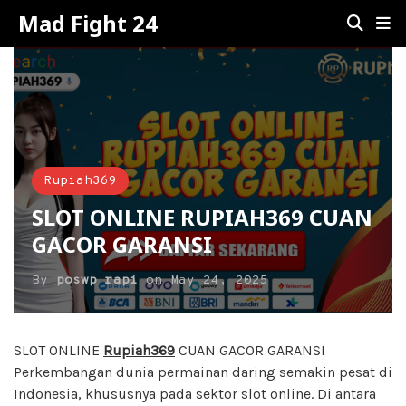
Mad Fight 24
Rupiah369
SLOT ONLINE RUPIAH369 CUAN
GACOR GARANSI
By
poswp rapi
on
May 24, 2025
SLOT ONLINE
Rupiah369
CUAN GACOR GARANSI
Perkembangan dunia permainan daring semakin pesat di
Indonesia, khususnya pada sektor slot online. Di antara