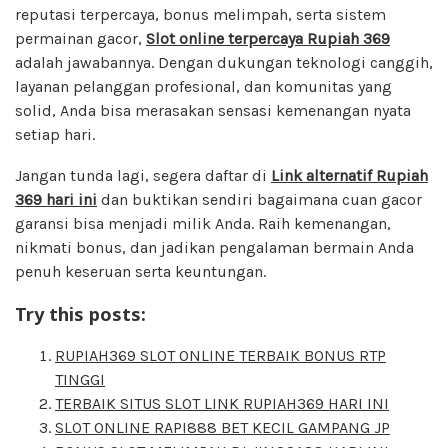
reputasi terpercaya, bonus melimpah, serta sistem
permainan gacor,
Slot online terpercaya Rupiah 369
adalah jawabannya. Dengan dukungan teknologi canggih,
layanan pelanggan profesional, dan komunitas yang
solid, Anda bisa merasakan sensasi kemenangan nyata
setiap hari.
Jangan tunda lagi, segera daftar di
Link alternatif Rupiah
369 hari ini
dan buktikan sendiri bagaimana cuan gacor
garansi bisa menjadi milik Anda. Raih kemenangan,
nikmati bonus, dan jadikan pengalaman bermain Anda
penuh keseruan serta keuntungan.
Try this posts:
RUPIAH369 SLOT ONLINE TERBAIK BONUS RTP
TINGGI
TERBAIK SITUS SLOT LINK RUPIAH369 HARI INI
SLOT ONLINE RAPI888 BET KECIL GAMPANG JP