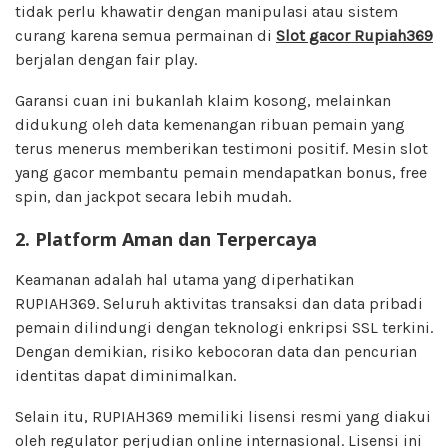
tidak perlu khawatir dengan manipulasi atau sistem
curang karena semua permainan di
Slot gacor Rupiah369
berjalan dengan fair play.
Garansi cuan ini bukanlah klaim kosong, melainkan
didukung oleh data kemenangan ribuan pemain yang
terus menerus memberikan testimoni positif. Mesin slot
yang gacor membantu pemain mendapatkan bonus, free
spin, dan jackpot secara lebih mudah.
2. Platform Aman dan Terpercaya
Keamanan adalah hal utama yang diperhatikan
RUPIAH369. Seluruh aktivitas transaksi dan data pribadi
pemain dilindungi dengan teknologi enkripsi SSL terkini.
Dengan demikian, risiko kebocoran data dan pencurian
identitas dapat diminimalkan.
Selain itu, RUPIAH369 memiliki lisensi resmi yang diakui
oleh regulator perjudian online internasional. Lisensi ini