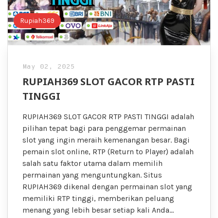
Rupiah369
May 02, 2025
RUPIAH369 SLOT GACOR RTP PASTI
TINGGI
RUPIAH369 SLOT GACOR RTP PASTI TINGGI adalah
pilihan tepat bagi para penggemar permainan
slot yang ingin meraih kemenangan besar. Bagi
pemain slot online, RTP (Return to Player) adalah
salah satu faktor utama dalam memilih
permainan yang menguntungkan. Situs
RUPIAH369 dikenal dengan permainan slot yang
memiliki RTP tinggi, memberikan peluang
menang yang lebih besar setiap kali Anda…