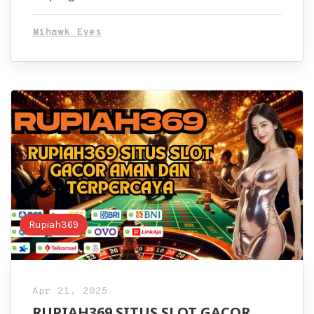
Mihawk Eyes
Rupiah369
Apr 21, 2025
RUPIAH369 SITUS SLOT GACOR