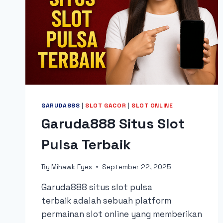
GARUDA888
|
SLOT GACOR
|
SLOT ONLINE
Garuda888 Situs Slot
Pulsa Terbaik
By
Mihawk Eyes
September 22, 2025
Garuda888 situs slot pulsa
terbaik adalah sebuah platform
permainan slot online yang memberikan