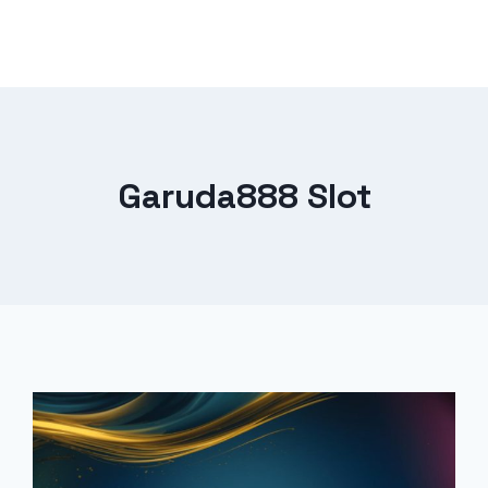
Garuda888 Slot