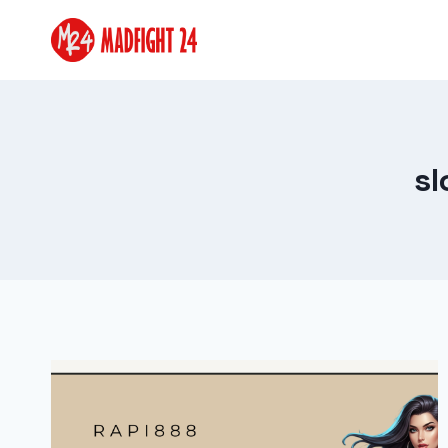
Skip
to
content
sl