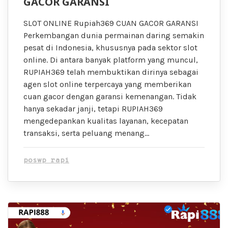
GACOR GARANSI
SLOT ONLINE Rupiah369 CUAN GACOR GARANSI
Perkembangan dunia permainan daring semakin
pesat di Indonesia, khususnya pada sektor slot
online. Di antara banyak platform yang muncul,
RUPIAH369 telah membuktikan dirinya sebagai
agen slot online terpercaya yang memberikan
cuan gacor dengan garansi kemenangan. Tidak
hanya sekadar janji, tetapi RUPIAH369
mengedepankan kualitas layanan, kecepatan
transaksi, serta peluang menang…
poswp rapi