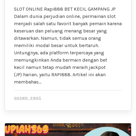
SLOT ONLINE Rapi888 BET KECIL GAMPANG JP
Dalam dunia perjudian online, permainan slot
menjadi salah satu favorit banyak pemain karena
keseruan dan peluang menang besar yang
ditawarkan. Namun, tidak semua orang
memiliki modal besar untuk bertaruh.
Untungnya, ada platform terpercaya yang
memungkinkan Anda bermain dengan bet
kecil namun tetap mudah meraih jackpot
(JP) harian, yaitu RAPI888. Artikel ini akan
membahas…
poswp rapi