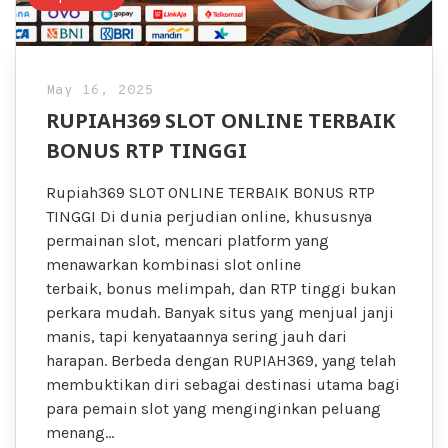
May 16, 2025
RUPIAH369 SLOT ONLINE TERBAIK
BONUS RTP TINGGI
Rupiah369 SLOT ONLINE TERBAIK BONUS RTP
TINGGI Di dunia perjudian online, khususnya
permainan slot, mencari platform yang
menawarkan kombinasi slot online
terbaik, bonus melimpah, dan RTP tinggi bukan
perkara mudah. Banyak situs yang menjual janji
manis, tapi kenyataannya sering jauh dari
harapan. Berbeda dengan RUPIAH369, yang telah
membuktikan diri sebagai destinasi utama bagi
para pemain slot yang menginginkan peluang
menang…