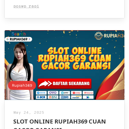
poswp rapi
Rupiah369
May 24, 2025
SLOT ONLINE RUPIAH369 CUAN