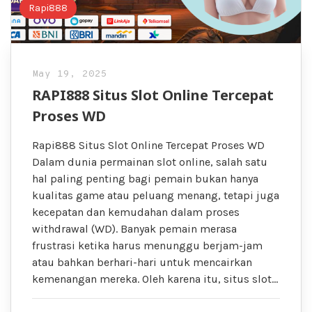
Rapi888
May 19, 2025
RAPI888 Situs Slot Online Tercepat
Proses WD
Rapi888 Situs Slot Online Tercepat Proses WD
Dalam dunia permainan slot online, salah satu
hal paling penting bagi pemain bukan hanya
kualitas game atau peluang menang, tetapi juga
kecepatan dan kemudahan dalam proses
withdrawal (WD). Banyak pemain merasa
frustrasi ketika harus menunggu berjam-jam
atau bahkan berhari-hari untuk mencairkan
kemenangan mereka. Oleh karena itu, situs slot…