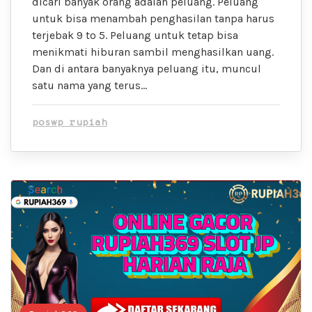
dicari banyak orang adalah peluang. Peluang
untuk bisa menambah penghasilan tanpa harus
terjebak 9 to 5. Peluang untuk tetap bisa
menikmati hiburan sambil menghasilkan uang.
Dan di antara banyaknya peluang itu, muncul
satu nama yang terus…
poswp rupiah