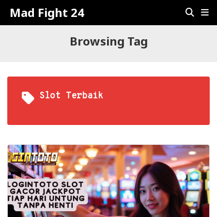
Mad Fight 24
Browsing Tag
Slot Terbaik