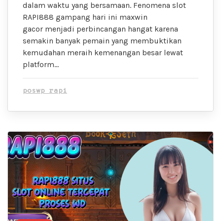
dalam waktu yang bersamaan. Fenomena slot
RAPI888 gampang hari ini maxwin
gacor menjadi perbincangan hangat karena
semakin banyak pemain yang membuktikan
kemudahan meraih kemenangan besar lewat
platform…
poswp rapi